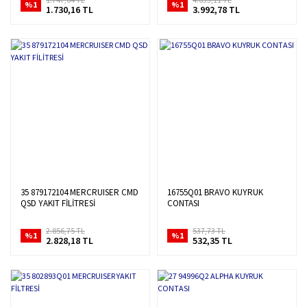
%1
%1
1.730,16 TL
3.992,78 TL
35 879172104 MERCRUISER CMD
16755Q01 BRAVO KUYRUK
QSD YAKIT FİLİTRESİ
CONTASI
2.856,75 TL
537,73 TL
%1
%1
2.828,18 TL
532,35 TL