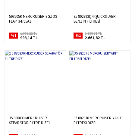
593205K MERCRUISER EGZOS
35 802893Q4 QUICKSILVER
FLAP 34765A1
BENZİN FİLTRESİ
1.008,22 TL
2.688,71 TL
%1
%1
998,14 TL
2.661,82 TL
35 880830 MERCRUISER
35 882376 MERCRUISER YAKIT
SEPARATÖR FİLTRE DİZEL
FİLTRESİ DİZEL
1.747,64 TL
4.033,11 TL