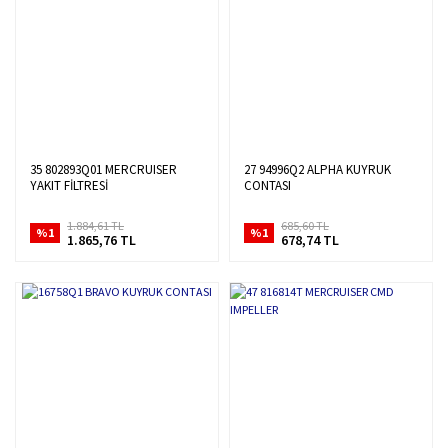
35 802893Q01 MERCRUISER
27 94996Q2 ALPHA KUYRUK
YAKIT FİLTRESİ
CONTASI
1.884,61 TL
685,60 TL
%1
%1
1.865,76 TL
678,74 TL