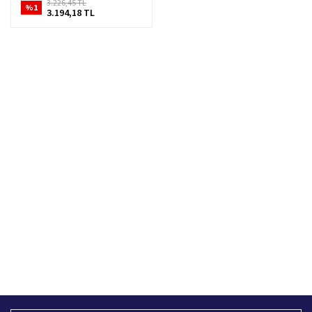
3.226,45 TL
%1
3.194,18 TL
Hızlı Kargo Hizmeti
%100 Güvenli Alışveriş
Türkiye'nin her yerine hızlı kargo
256 bit SSL sertifikası
Ücretsiz Kargo
İade İşlemi
400 TL ve üzeri alışverişlerinizde
15 Gün içerisinde iade talebi