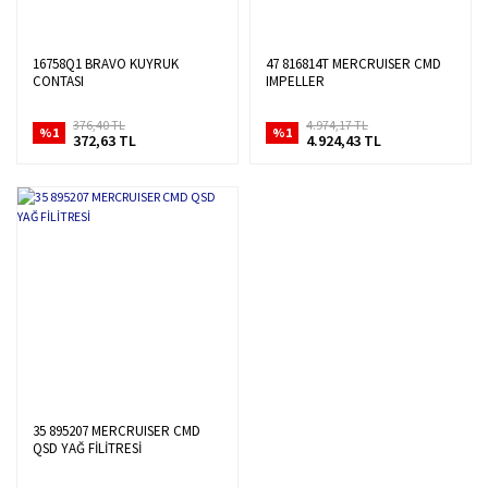
16758Q1 BRAVO KUYRUK
47 816814T MERCRUISER CMD
CONTASI
IMPELLER
376,40 TL
4.974,17 TL
%1
%1
372,63 TL
4.924,43 TL
35 895207 MERCRUISER CMD
QSD YAĞ FİLİTRESİ