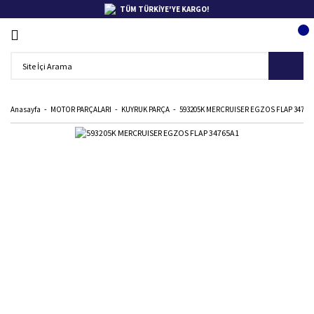
TÜM TÜRKİYE'YE KARGO!
Anasayfa
MOTOR PARÇALARI
KUYRUK PARÇA
593205K MERCRUISER EGZOS FLAP 34765