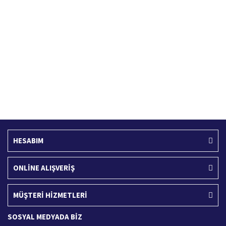
Hızlı Kargo Hizmeti
%100 Güvenli Alışveriş
Türkiye'nin her yerine hızlı kargo
256 bit SSL sertifikası
Ücretsiz Kargo
İade İşlemi
400 TL ve üzeri alışverişlerinizde
15 Gün içerisinde iade talebi
HESABIM
ONLİNE ALIŞVERİŞ
MÜŞTERİ HİZMETLERİ
SOSYAL MEDYADA BİZ