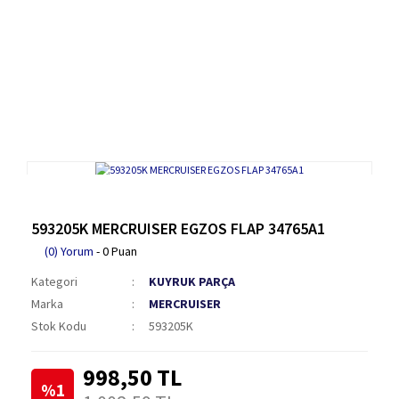
593205K MERCRUISER EGZOS FLAP 34765A1
(0) Yorum
- 0 Puan
Kategori
KUYRUK PARÇA
Marka
MERCRUISER
Stok Kodu
593205K
998,50 TL
%1