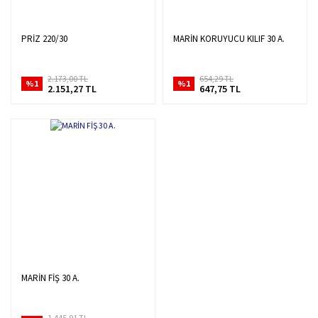
PRİZ 220/30
MARİN KORUYUCU KILIF 30 A.
2.173,00 TL
654,29 TL
%1
%1
2.151,27 TL
647,75 TL
MARİN FİŞ 30 A.
1.445,91 TL