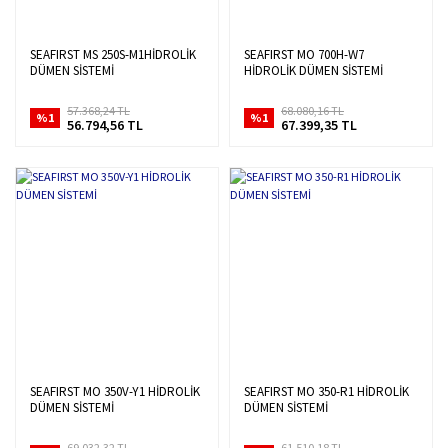
SEAFIRST MS 250S-M1HİDROLİK
SEAFIRST MO 700H-W7
DÜMEN SİSTEMİ
HİDROLİK DÜMEN SİSTEMİ
57.368,24 TL
68.080,16 TL
%1
%1
56.794,56 TL
67.399,35 TL
SEAFIRST MO 350V-Y1 HİDROLİK
SEAFIRST MO 350-R1 HİDROLİK
DÜMEN SİSTEMİ
DÜMEN SİSTEMİ
69.032,32 TL
61.510,18 TL