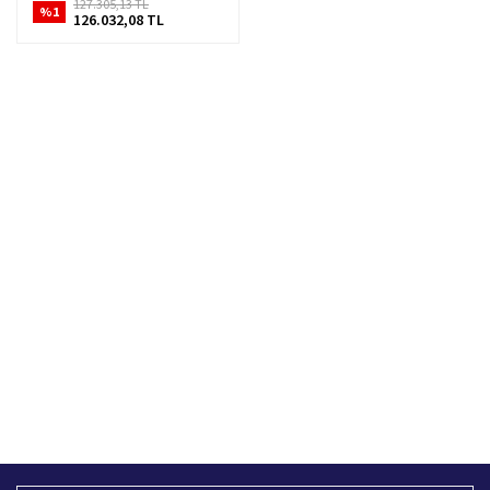
127.305,13 TL
%1
126.032,08 TL
Hızlı Kargo Hizmeti
%100 Güvenli Alışveriş
Türkiye'nin her yerine hızlı kargo
256 bit SSL sertifikası
Ücretsiz Kargo
İade İşlemi
400 TL ve üzeri alışverişlerinizde
15 Gün içerisinde iade talebi