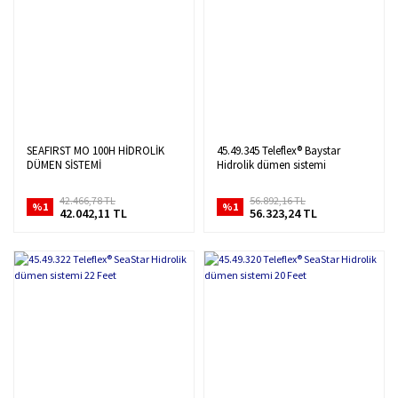
SEAFIRST MO 100H HİDROLİK
45.49.345 Teleflex® Baystar
DÜMEN SİSTEMİ
Hidrolik dümen sistemi
42.466,78 TL
56.892,16 TL
%1
%1
42.042,11 TL
56.323,24 TL