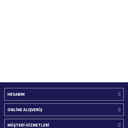
Hızlı Kargo Hizmeti
%100 Güvenli Alışveriş
Türkiye'nin her yerine hızlı kargo
256 bit SSL sertifikası
Ücretsiz Kargo
İade İşlemi
400 TL ve üzeri alışverişlerinizde
15 Gün içerisinde iade talebi
HESABIM
ONLİNE ALIŞVERİŞ
MÜŞTERİ HİZMETLERİ