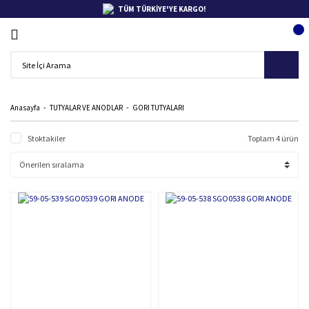
TÜM TÜRKİYE'YE KARGO!
Anasayfa
TUTYALAR VE ANODLAR
GORI TUTYALARI
Stoktakiler
Toplam 4 ürün