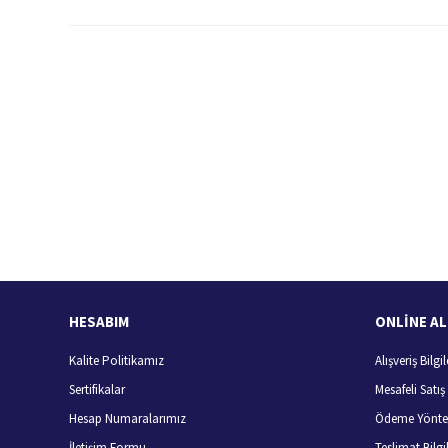
Bu ürünün fiyat bilgisi, resim, ürün açıklamalarında ve diğer konularda
Görüş ve önerileriniz için teşekkür ederiz.
Ürün resmi kalitesiz, bozuk veya görüntülenemiyor.
Ürün açıklamasında eksik bilgiler bulunuyor.
Ürün bilgilerinde hatalar bulunuyor.
Hızlı Kargo Hizmeti
%
Ürün fiyatı diğer sitelerden daha pahalı.
Türkiye'nin her yerine hızlı kargo
Bu ürüne benzer farklı alternatifler olmalı.
HESABIM
ONLİNE AL
Kalite Politikamız
Alışveriş Bilgil
Sertifikalar
Mesafeli Satı
Hesap Numaralarımız
Ödeme Yönte
İletişim Formu
Teslimat Bilgil