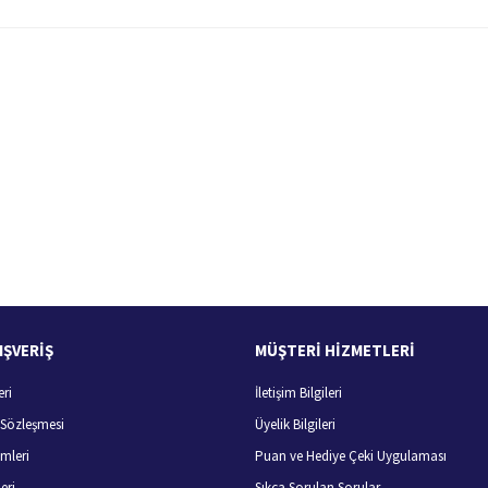
 yetersiz gördüğünüz noktaları öneri formunu kullanarak tarafımıza iletebilirsiniz.
Bu ürüne ilk yorumu siz yapın!
Yorum Yaz
100 Güvenli Alışveriş
Ücretsiz Kargo
256 bit SSL sertifikası
400 TL ve üzeri alışverişlerini
IŞVERİŞ
MÜŞTERİ HİZMETLERİ
eri
İletişim Bilgileri
Gönder
ş Sözleşmesi
Üyelik Bilgileri
mleri
Puan ve Hediye Çeki Uygulaması
eri
Sıkça Sorulan Sorular