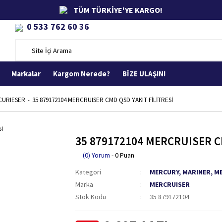
TÜM TÜRKİYE'YE KARGO!
0 533 762 60 36
Markalar
Kargom Nerede?
BİZE ULAŞIN!
CURIESER
35 879172104 MERCRUISER CMD QSD YAKIT FİLİTRESİ
35 879172104 MERCRUISER CM
(0) Yorum
- 0 Puan
Kategori
MERCURY, MARINER, M
Marka
MERCRUISER
Stok Kodu
35 879172104