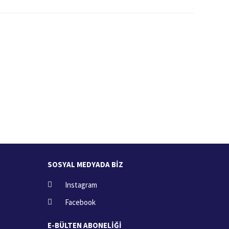
İade İşlemi
zde
15 Gün içerisinde iade talebi
SOSYAL MEDYADA BİZ
Instagram
Facebook
E-BÜLTEN ABONELİĞİ