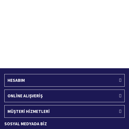
Hızlı Kargo Hizmeti
%100 Güvenli Alışveriş
Türkiye'nin her yerine hızlı kargo
256 bit SSL sertifikası
Ücretsiz Kargo
İade İşlemi
400 TL ve üzeri alışverişlerinizde
15 Gün içerisinde iade talebi
HESABIM
ONLİNE ALIŞVERİŞ
MÜŞTERİ HİZMETLERİ
SOSYAL MEDYADA BİZ