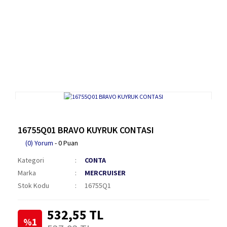
16755Q01 BRAVO KUYRUK CONTASI
(0) Yorum
- 0 Puan
Kategori
CONTA
Marka
MERCRUISER
Stok Kodu
16755Q1
532,55 TL
%1