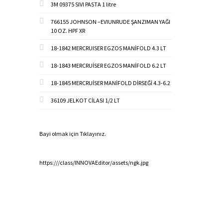
3M 09375 SIVI PASTA 1 litre
766155 JOHNSON –EVIUNRUDE ŞANZIMAN YAĞI
10 OZ. HPF XR
18-1842 MERCRUISER EGZOS MANİFOLD 4.3 LT
18-1843 MERCRUİSER EGZOS MANİFOLD 6.2 LT
18-1845 MERCRUİSER MANİFOLD DİRSEĞİ 4.3-6.2
36109 JELKOT CİLASI 1/2 LT
Bayi olmak için Tıklayınız.
https:///class/INNOVAEditor/assets/ngk.jpg