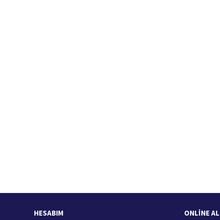
Hızlı Kargo Hizmeti
%
Türkiye'nin her yerine hızlı kargo
HESABIM
ONLİNE AL