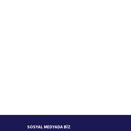
İade İşlemi
zde
15 Gün içerisinde iade talebi
SOSYAL MEDYADA BİZ