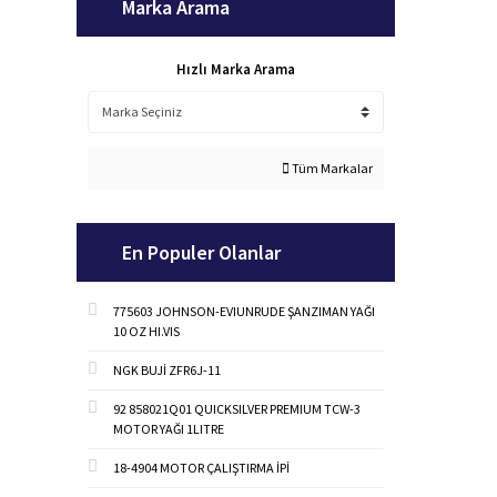
Marka Arama
Hızlı Marka Arama
Tüm Markalar
En Populer Olanlar
775603 JOHNSON-EVIUNRUDE ŞANZIMAN YAĞI
10 OZ HI.VIS
NGK BUJİ ZFR6J-11
92 858021Q01 QUICKSILVER PREMIUM TCW-3
MOTOR YAĞI 1LITRE
18-4904 MOTOR ÇALIŞTIRMA İPİ