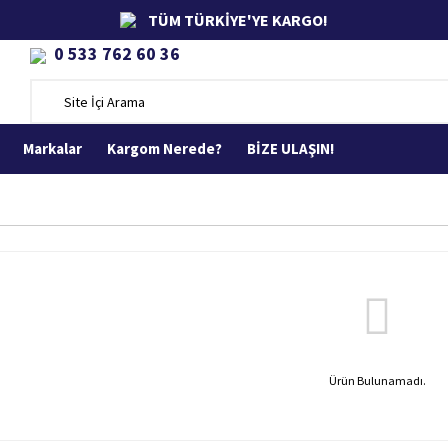
TÜM TÜRKİYE'YE KARGO!
0 533 762 60 36
Markalar
Kargom Nerede?
BİZE ULAŞIN!
Ürün Bulunamadı.