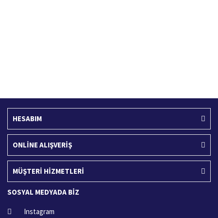
Ücretsiz Kargo
İade İşlemi
400 TL ve üzeri alışverişlerinizde
15 Gün içerisinde iade talebi
HESABIM
ONLİNE ALIŞVERİŞ
MÜŞTERİ HİZMETLERİ
SOSYAL MEDYADA BİZ
Instagram