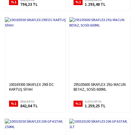
%1
%1
794,23 TL
1.293,48 TL
100169300 SIKAFLEX 290İ DC
295105600 SİKAFLEX 291i MACUN
KARTUŞ SİYAH
BEYAZ, SOSİS 600ML
850,54 TL
1.271,97 TL
%1
%1
842,04 TL
1.259,25 TL