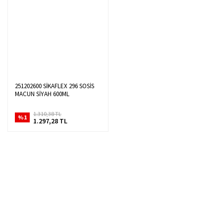
251202600 SİKAFLEX 296 SOSİS
MACUN SİYAH 600ML
1.310,38 TL
%1
1.297,28 TL
Hızlı Kargo Hizmeti
%100 Güvenli Alışveriş
Türkiye'nin her yerine hızlı kargo
256 bit SSL sertifikası