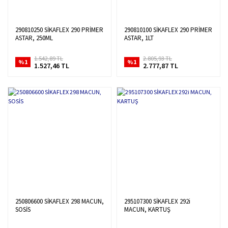
290810250 SİKAFLEX 290 PRİMER
290810100 SİKAFLEX 290 PRİMER
ASTAR, 250ML
ASTAR, 1LT
1.542,89 TL
2.805,93 TL
%1
%1
1.527,46 TL
2.777,87 TL
250806600 SİKAFLEX 298 MACUN,
295107300 SİKAFLEX 292i
SOSİS
MACUN, KARTUŞ