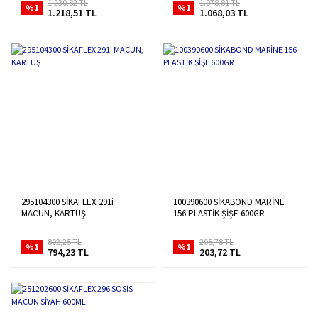
1.230,82 TL
1.078,81 TL
%1
%1
1.218,51 TL
1.068,03 TL
295104300 SİKAFLEX 291i
100390600 SİKABOND MARİNE
MACUN, KARTUŞ
156 PLASTİK ŞİŞE 600GR
802,25 TL
205,78 TL
%1
%1
794,23 TL
203,72 TL