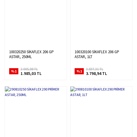
100320250 SİKAFLEX 206 GP
100320100 SİKAFLEX 206 GP
ASTAR, 250ML
ASTAR, 1LT
2.005,08 TL
3.837,31 TL
%1
%1
1.985,03 TL
3.798,94 TL