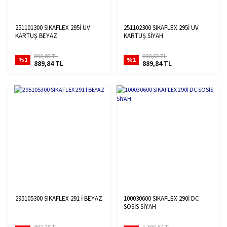
251101300 SIKAFLEX 295İ UV
251102300 SIKAFLEX 295İ UV
KARTUŞ BEYAZ
KARTUŞ SİYAH
898,83 TL
898,83 TL
%1
%1
889,84 TL
889,84 TL
295105300 SIKAFLEX 291 İ BEYAZ
100030600 SIKAFLEX 290İ DC
SOSİS SİYAH
802,25 TL
1.306,54 TL