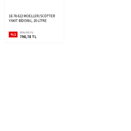
18.78.622 MOELLER/SCEPTER
YAKIT BİDONU, 20 LİTRE
806,85 TL
%1
798,78 TL
Hızlı Kargo Hizmeti
%100 Güvenli Alışveriş
Türkiye'nin her yerine hızlı kargo
256 bit SSL sertifikası