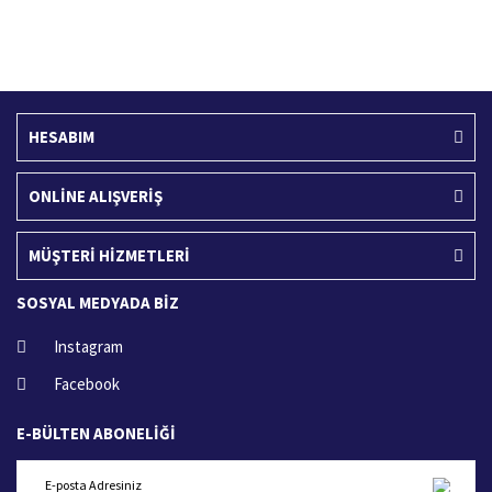
Ücretsiz Kargo
İade İşlemi
400 TL ve üzeri alışverişlerinizde
15 Gün içerisinde iade talebi
HESABIM
ONLİNE ALIŞVERİŞ
MÜŞTERİ HİZMETLERİ
SOSYAL MEDYADA BİZ
Instagram
Facebook
E-BÜLTEN ABONELİĞİ