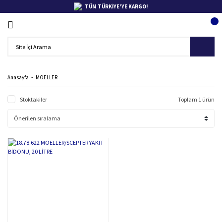
TÜM TÜRKİYE'YE KARGO!
Anasayfa
MOELLER
Stoktakiler
Toplam 1 ürün