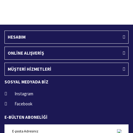
Ücretsiz Kargo
İade İşlemi
400 TL ve üzeri alışverişlerinizde
15 Gün içerisinde iade talebi
HESABIM
ONLİNE ALIŞVERİŞ
MÜŞTERİ HİZMETLERİ
SOSYAL MEDYADA BİZ
Instagram
Facebook
E-BÜLTEN ABONELİĞİ