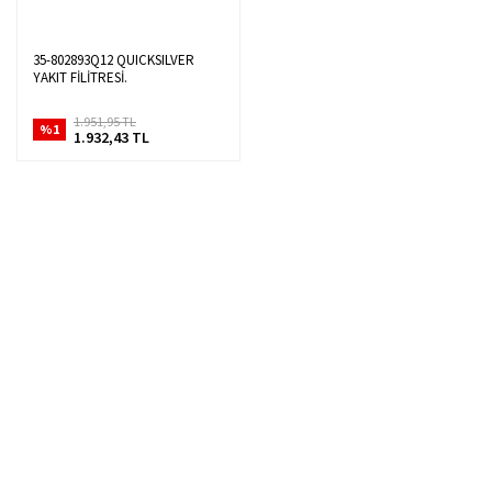
35-802893Q12 QUICKSILVER
YAKIT FİLİTRESİ.
1.951,95 TL
%1
1.932,43 TL
Hızlı Kargo Hizmeti
%100 Güvenli Alışveriş
Türkiye'nin her yerine hızlı kargo
256 bit SSL sertifikası