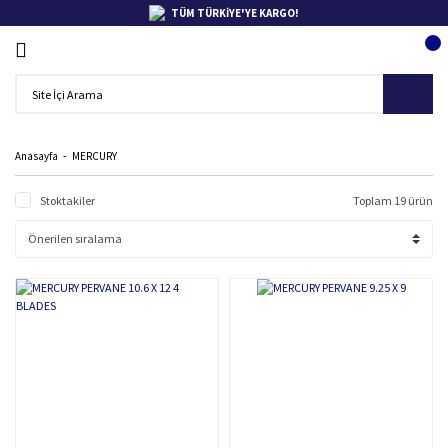
TÜM TÜRKİYE'YE KARGO!
Anasayfa
MERCURY
Stoktakiler
Toplam 19 ürün