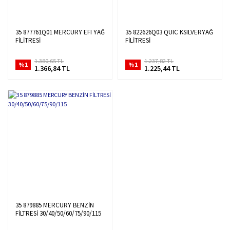
35 877761Q01 MERCURY EFI YAĞ
35 822626Q03 QUIC KSILVERYAĞ
FİLİTRESİ
FİLİTRESİ
1.380,65 TL
1.237,82 TL
%1
%1
1.366,84 TL
1.225,44 TL
35 879885 MERCURY BENZİN
FİLTRESİ 30/40/50/60/75/90/115