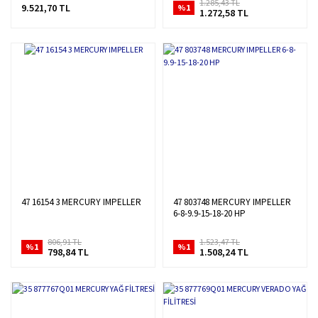
1.285,43 TL
9.521,70 TL
%1
1.272,58 TL
47 16154 3 MERCURY IMPELLER
47 803748 MERCURY IMPELLER
6-8-9.9-15-18-20 HP
806,91 TL
1.523,47 TL
%1
%1
798,84 TL
1.508,24 TL