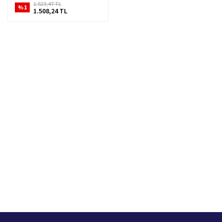
1.523,47 TL
%1
1.508,24 TL
Hızlı Kargo Hizmeti
%100 Güvenli Alışveriş
Türkiye'nin her yerine hızlı kargo
256 bit SSL sertifikası
Ücretsiz Kargo
İade İşlemi
400 TL ve üzeri alışverişlerinizde
15 Gün içerisinde iade talebi