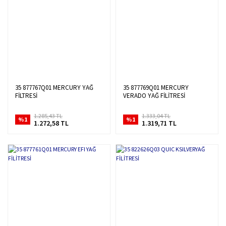
35 877767Q01 MERCURY YAĞ
35 877769Q01 MERCURY
FİLTRESİ
VERADO YAĞ FİLİTRESİ
1.285,43 TL
1.333,04 TL
%1
%1
1.272,58 TL
1.319,71 TL