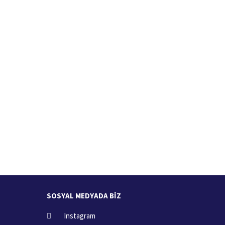
İade İşlemi
zde
15 Gün içerisinde iade talebi
SOSYAL MEDYADA BİZ
Instagram