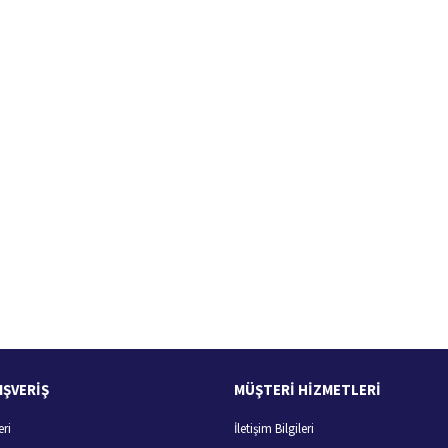
100 Güvenli Alışveriş
Ücretsiz Kargo
256 bit SSL sertifikası
400 TL ve üzeri alışverişlerini
IŞVERİŞ
MÜŞTERİ HİZMETLERİ
eri
İletişim Bilgileri