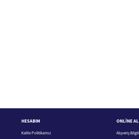
Hızlı Kargo Hizmeti
%
Türkiye'nin her yerine hızlı kargo
HESABIM
ONLİNE AL
Kalite Politikamız
Alışveriş Bilgil