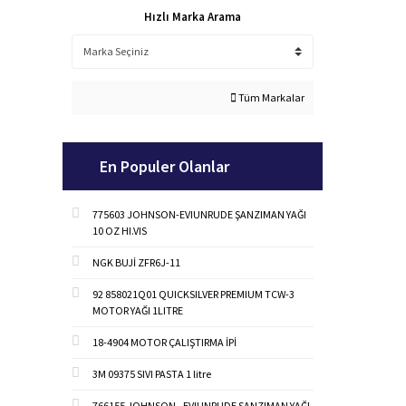
Hızlı Marka Arama
Tüm Markalar
En Populer Olanlar
775603 JOHNSON-EVIUNRUDE ŞANZIMAN YAĞI
10 OZ HI.VIS
NGK BUJİ ZFR6J-11
92 858021Q01 QUICKSILVER PREMIUM TCW-3
MOTOR YAĞI 1LITRE
18-4904 MOTOR ÇALIŞTIRMA İPİ
3M 09375 SIVI PASTA 1 litre
766155 JOHNSON –EVIUNRUDE ŞANZIMAN YAĞI