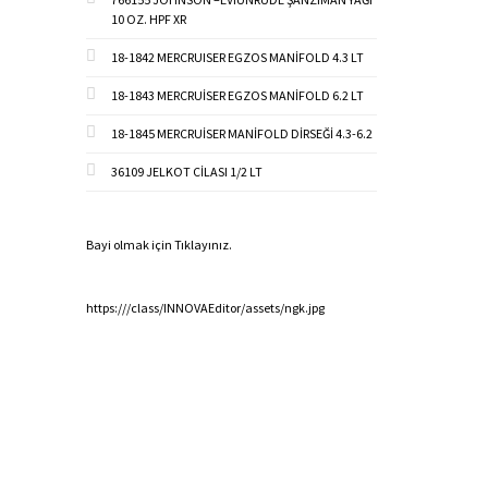
10 OZ. HPF XR
18-1842 MERCRUISER EGZOS MANİFOLD 4.3 LT
18-1843 MERCRUİSER EGZOS MANİFOLD 6.2 LT
18-1845 MERCRUİSER MANİFOLD DİRSEĞİ 4.3-6.2
36109 JELKOT CİLASI 1/2 LT
Bayi olmak için Tıklayınız.
https:///class/INNOVAEditor/assets/ngk.jpg