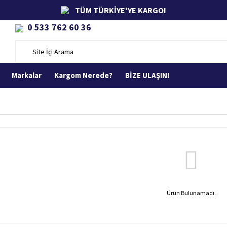
TÜM TÜRKİYE'YE KARGO!
0 533 762 60 36
Markalar
Kargom Nerede?
BİZE ULAŞIN!
Ürün Bulunamadı.