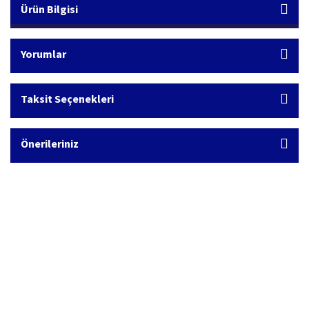
Ürün Bilgisi
Yorumlar
Taksit Seçenekleri
Önerileriniz
Hızlı Kargo Hizmeti
%100 Güvenli Alışveriş
Türkiye'nin her yerine hızlı kargo
256 bit SSL sertifikası