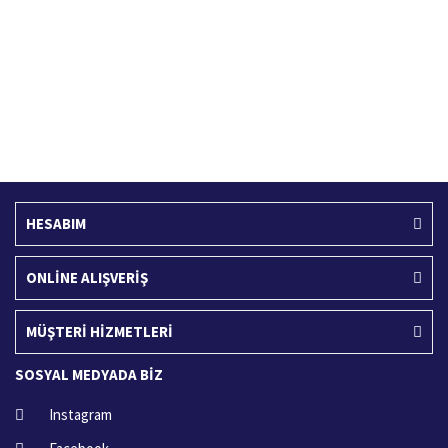
Ücretsiz Kargo
İade İşlemi
400 TL ve üzeri alışverişlerinizde
15 Gün içerisinde iade talebi
HESABIM
ONLİNE ALIŞVERİŞ
MÜŞTERİ HİZMETLERİ
SOSYAL MEDYADA BİZ
Instagram