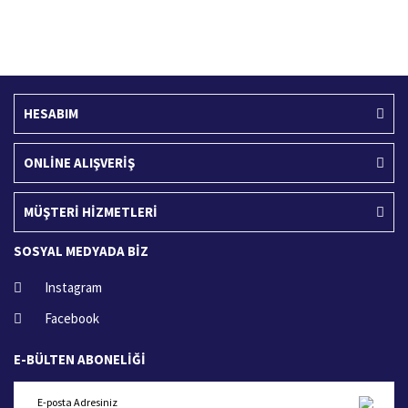
Ücretsiz Kargo
İade İşlemi
400 TL ve üzeri alışverişlerinizde
15 Gün içerisinde iade talebi
HESABIM
ONLİNE ALIŞVERİŞ
MÜŞTERİ HİZMETLERİ
SOSYAL MEDYADA BİZ
Instagram
Facebook
E-BÜLTEN ABONELİĞİ