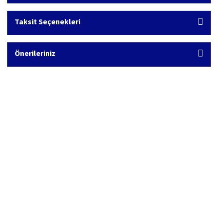
Taksit Seçenekleri
Önerileriniz
Hızlı Kargo Hizmeti
%100 Güvenli Alışveriş
Türkiye'nin her yerine hızlı kargo
256 bit SSL sertifikası