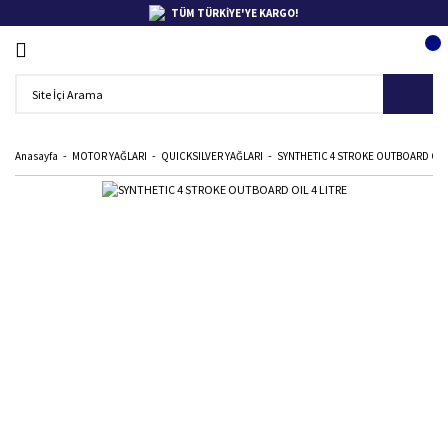
TÜM TÜRKİYE'YE KARGO!
Anasayfa
MOTOR YAĞLARI
QUICKSILVER YAĞLARI
SYNTHETIC 4 STROKE OUTBOARD OIL 