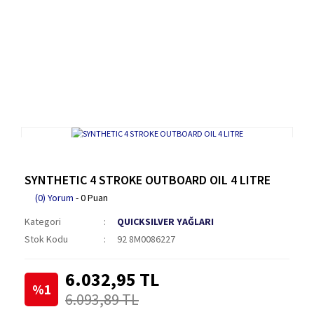
SYNTHETIC 4 STROKE OUTBOARD OIL 4 LITRE
(0) Yorum
- 0 Puan
Kategori
QUICKSILVER YAĞLARI
Stok Kodu
92 8M0086227
6.032,95 TL
%1
6.093,89 TL