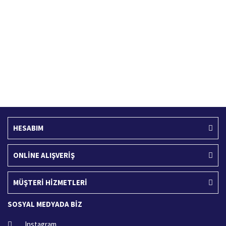
Türkiye'nin her yerine hızlı kargo
256 bit SSL sertifikası
Ücretsiz Kargo
İade İşlemi
400 TL ve üzeri alışverişlerinizde
15 Gün içerisinde iade talebi
HESABIM
ONLİNE ALIŞVERİŞ
MÜŞTERİ HİZMETLERİ
SOSYAL MEDYADA BİZ
Instagram