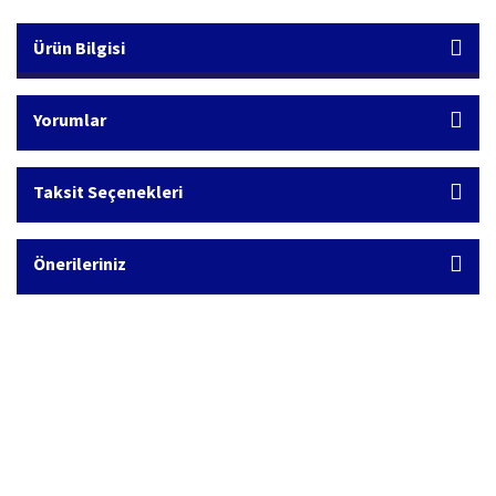
Ürün Bilgisi
Yorumlar
Taksit Seçenekleri
Önerileriniz
Hızlı Kargo Hizmeti
%100 Güvenli Alışveriş