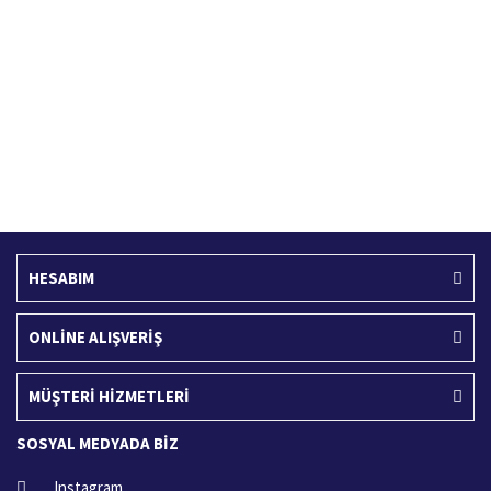
Türkiye'nin her yerine hızlı kargo
256 bit SSL sertifikası
Ücretsiz Kargo
İade İşlemi
400 TL ve üzeri alışverişlerinizde
15 Gün içerisinde iade talebi
HESABIM
ONLİNE ALIŞVERİŞ
MÜŞTERİ HİZMETLERİ
SOSYAL MEDYADA BİZ
Instagram