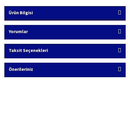
Ürün Bilgisi
Yorumlar
Taksit Seçenekleri
Önerileriniz
Hızlı Kargo Hizmeti
%100 Güvenli Alışveriş