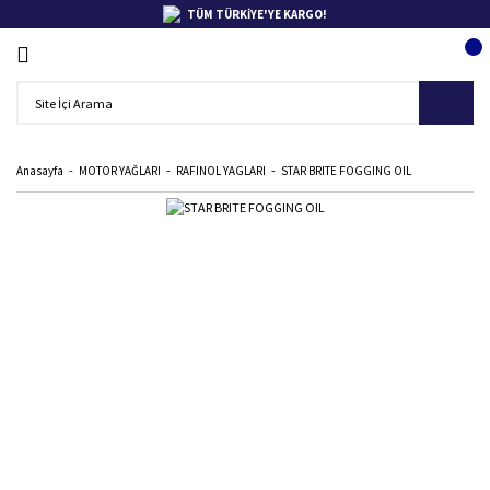
TÜM TÜRKİYE'YE KARGO!
Anasayfa
MOTOR YAĞLARI
RAFINOL YAGLARI
STAR BRITE FOGGING OIL