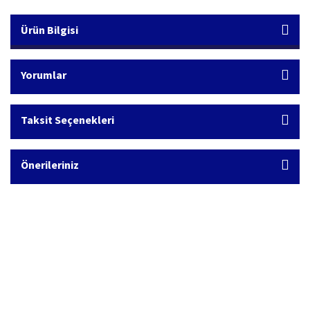
Ürün Bilgisi
Yorumlar
Taksit Seçenekleri
Önerileriniz
Hızlı Kargo Hizmeti
%100 Güvenli Alışveriş