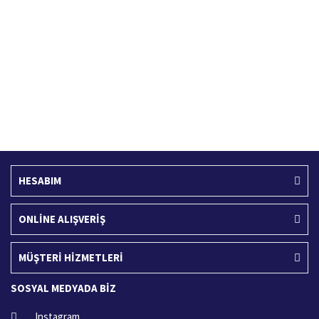
Türkiye'nin her yerine hızlı kargo
256 bit SSL sertifikası
Ücretsiz Kargo
İade İşlemi
400 TL ve üzeri alışverişlerinizde
15 Gün içerisinde iade talebi
HESABIM
ONLİNE ALIŞVERİŞ
MÜŞTERİ HİZMETLERİ
SOSYAL MEDYADA BİZ
Instagram