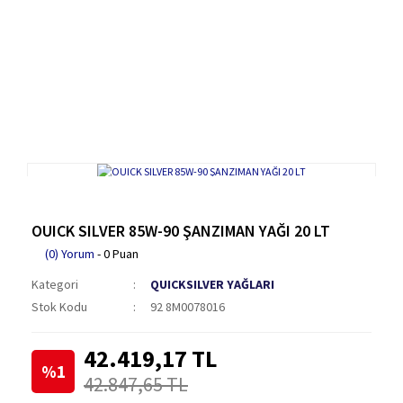
OUICK SILVER 85W-90 ŞANZIMAN YAĞI 20 LT
(0) Yorum
- 0 Puan
Kategori
QUICKSILVER YAĞLARI
Stok Kodu
92 8M0078016
42.419,17 TL
%1
42.847,65 TL