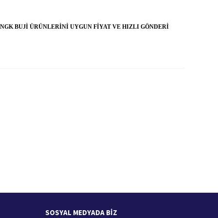
NGK BUJİ ÜRÜNLERİNİ UYGUN FİYAT VE HIZLI GÖNDERİ
İade İşlemi
zde
15 Gün içerisinde iade talebi
SOSYAL MEDYADA BİZ