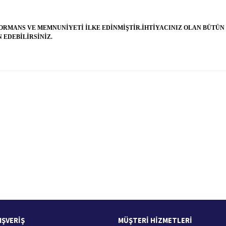
FORMANS VE MEMNUNİYETİ İLKE EDİNMİŞTİR.İHTİYACINIZ OLAN BÜTÜN 
 EDEBİLİRSİNİZ.
 yetersiz gördüğünüz noktaları öneri formunu kullanarak tarafımıza iletebilirsiniz.
Bu ürüne ilk yorumu siz yapın!
Yorum Yaz
100 Güvenli Alışveriş
Ücretsiz Kargo
256 bit SSL sertifikası
400 TL ve üzeri alışverişlerini
IŞVERİŞ
MÜŞTERİ HİZMETLERİ