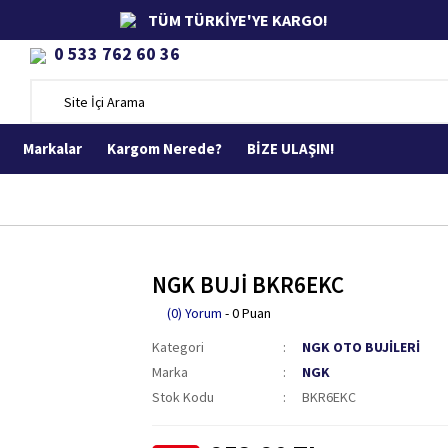
TÜM TÜRKİYE'YE KARGO!
0 533 762 60 36
Markalar
Kargom Nerede?
BİZE ULAŞIN!
NGK BUJİ BKR6EKC
(0) Yorum
- 0 Puan
Kategori
NGK OTO BUJİLERİ
Marka
NGK
Stok Kodu
BKR6EKC