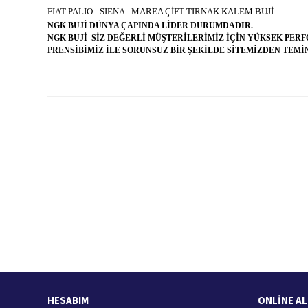
FIAT PALIO - SIENA - MAREA ÇİFT TIRNAK KALEM BUJİ
NGK BUJİ DÜNYA ÇAPINDA LİDER DURUMDADIR.
NGK BUJİ SİZ DEĞERLİ MÜŞTERİLERİMİZ İÇİN YÜKSEK PER
PRENSİBİMİZ İLE SORUNSUZ BİR ŞEKİLDE SİTEMİZDEN TEMİN
Bu ürünün fiyat bilgisi, resim, ürün açıklamalarında ve diğer konularda
Görüş ve önerileriniz için teşekkür ederiz.
Ürün resmi kalitesiz, bozuk veya görüntülenemiyor.
Ürün açıklamasında eksik bilgiler bulunuyor.
Ürün bilgilerinde hatalar bulunuyor.
Hızlı Kargo Hizmeti
%
Ürün fiyatı diğer sitelerden daha pahalı.
Türkiye'nin her yerine hızlı kargo
Bu ürüne benzer farklı alternatifler olmalı.
HESABIM
ONLİNE AL