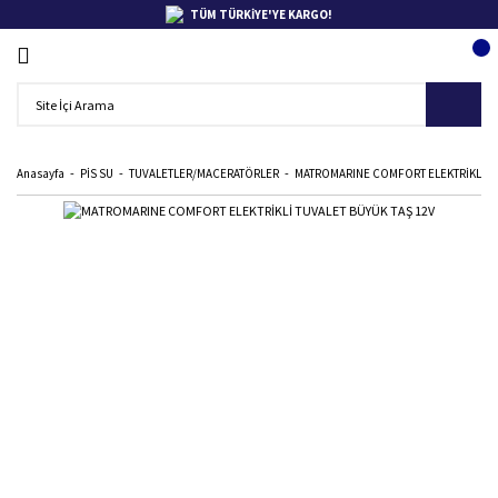
TÜM TÜRKİYE'YE KARGO!
Anasayfa
PİS SU
TUVALETLER/MACERATÖRLER
MATROMARINE COMFORT ELEKTRİKLİ TU