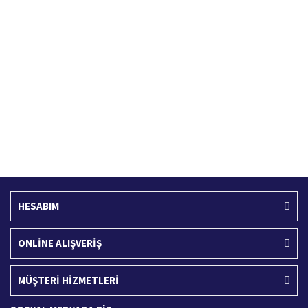
Hızlı Kargo Hizmeti
%100 Güvenli Alışveriş
Türkiye'nin her yerine hızlı kargo
256 bit SSL sertifikası
Ücretsiz Kargo
İade İşlemi
400 TL ve üzeri alışverişlerinizde
15 Gün içerisinde iade talebi
HESABIM
ONLİNE ALIŞVERİŞ
MÜŞTERİ HİZMETLERİ