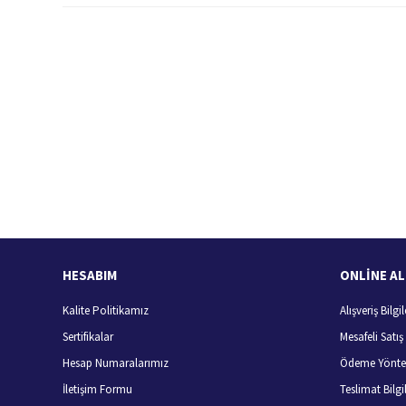
Bu ürünün fiyat bilgisi, resim, ürün açıklamalarında ve diğer konularda
Görüş ve önerileriniz için teşekkür ederiz.
Ürün resmi kalitesiz, bozuk veya görüntülenemiyor.
Ürün açıklamasında eksik bilgiler bulunuyor.
Ürün bilgilerinde hatalar bulunuyor.
Hızlı Kargo Hizmeti
%
Ürün fiyatı diğer sitelerden daha pahalı.
Türkiye'nin her yerine hızlı kargo
Bu ürüne benzer farklı alternatifler olmalı.
HESABIM
ONLİNE AL
Kalite Politikamız
Alışveriş Bilgil
Sertifikalar
Mesafeli Satı
Hesap Numaralarımız
Ödeme Yönte
İletişim Formu
Teslimat Bilgil