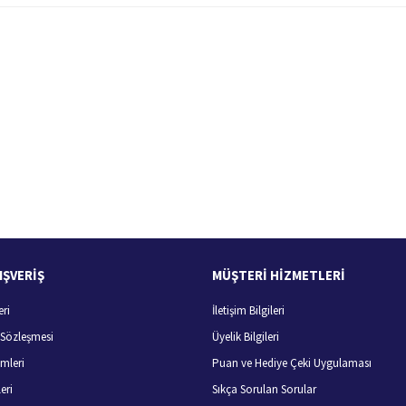
 yetersiz gördüğünüz noktaları öneri formunu kullanarak tarafımıza iletebilirsiniz.
Bu ürüne ilk yorumu siz yapın!
Yorum Yaz
100 Güvenli Alışveriş
Ücretsiz Kargo
256 bit SSL sertifikası
400 TL ve üzeri alışverişlerini
IŞVERİŞ
MÜŞTERİ HİZMETLERİ
eri
İletişim Bilgileri
Gönder
ş Sözleşmesi
Üyelik Bilgileri
mleri
Puan ve Hediye Çeki Uygulaması
eri
Sıkça Sorulan Sorular