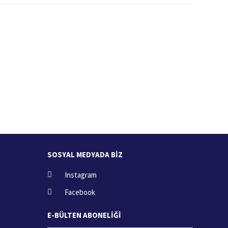
İade İşlemi
zde
15 Gün içerisinde iade talebi
SOSYAL MEDYADA BİZ
Instagram
Facebook
E-BÜLTEN ABONELİĞİ