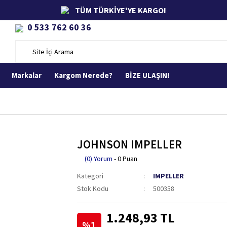
TÜM TÜRKİYE'YE KARGO!
0 533 762 60 36
Markalar
Kargom Nerede?
BİZE ULAŞIN!
JOHNSON IMPELLER
(0) Yorum
- 0 Puan
Kategori
IMPELLER
Stok Kodu
500358
1.248,93 TL
%1