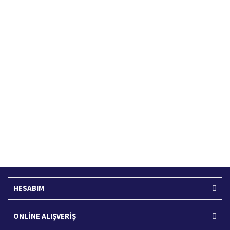
Hızlı Kargo Hizmeti
%100 Güvenli Alışveriş
Türkiye'nin her yerine hızlı kargo
256 bit SSL sertifikası
Ücretsiz Kargo
İade İşlemi
400 TL ve üzeri alışverişlerinizde
15 Gün içerisinde iade talebi
HESABIM
ONLİNE ALIŞVERİŞ