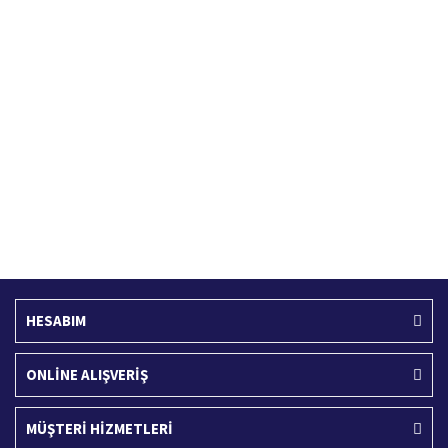
Hızlı Kargo Hizmeti
%100 Güvenli Alışveriş
Türkiye'nin her yerine hızlı kargo
256 bit SSL sertifikası
Ücretsiz Kargo
İade İşlemi
400 TL ve üzeri alışverişlerinizde
15 Gün içerisinde iade talebi
HESABIM
ONLİNE ALIŞVERİŞ
MÜŞTERİ HİZMETLERİ