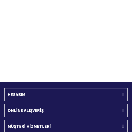
Hızlı Kargo Hizmeti
%100 Güvenli Alışveriş
Türkiye'nin her yerine hızlı kargo
256 bit SSL sertifikası
Ücretsiz Kargo
İade İşlemi
400 TL ve üzeri alışverişlerinizde
15 Gün içerisinde iade talebi
HESABIM
ONLİNE ALIŞVERİŞ
MÜŞTERİ HİZMETLERİ