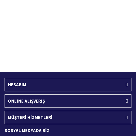
Hızlı Kargo Hizmeti
%100 Güvenli Alışveriş
Türkiye'nin her yerine hızlı kargo
256 bit SSL sertifikası
Ücretsiz Kargo
İade İşlemi
400 TL ve üzeri alışverişlerinizde
15 Gün içerisinde iade talebi
HESABIM
ONLİNE ALIŞVERİŞ
MÜŞTERİ HİZMETLERİ
SOSYAL MEDYADA BİZ