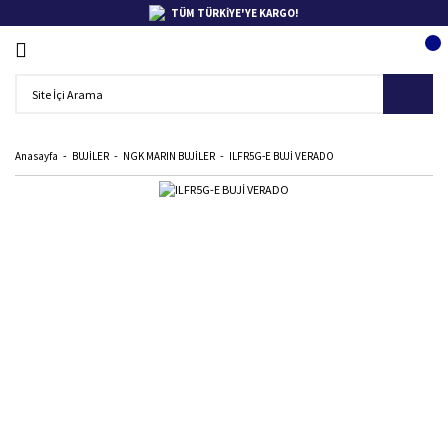
TÜM TÜRKİYE'YE KARGO!
Anasayfa
BUJİLER
NGK MARIN BUJİLER
ILFR5G-E BUJİ VERADO