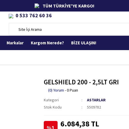
TÜM TÜRKİYE'YE KARGO!
0 533 762 60 36
Markalar
Kargom Nerede?
BİZE ULAŞIN!
GELSHIELD 200 - 2,5LT GRI
(0) Yorum
- 0 Puan
Kategori
ASTARLAR
Stok Kodu
5509782
6.084,38 TL
%1