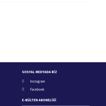
İade İşlemi
zde
15 Gün içerisinde iade talebi
SOSYAL MEDYADA BİZ
Instagram
Facebook
E-BÜLTEN ABONELİĞİ