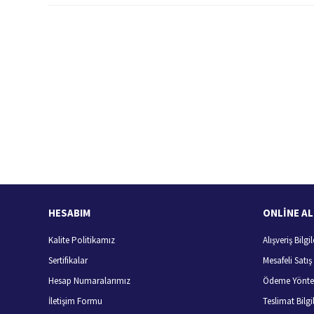
Bu ürünün fiyat bilgisi, resim, ürün açıklamalarında ve diğer konularda
Görüş ve önerileriniz için teşekkür ederiz.
Ürün resmi kalitesiz, bozuk veya görüntülenemiyor.
Ürün açıklamasında eksik bilgiler bulunuyor.
Ürün bilgilerinde hatalar bulunuyor.
Hızlı Kargo Hizmeti
%
Ürün fiyatı diğer sitelerden daha pahalı.
Türkiye'nin her yerine hızlı kargo
Bu ürüne benzer farklı alternatifler olmalı.
HESABIM
ONLİNE AL
Kalite Politikamız
Alışveriş Bilgil
Sertifikalar
Mesafeli Satı
Hesap Numaralarımız
Ödeme Yönte
İletişim Formu
Teslimat Bilgil