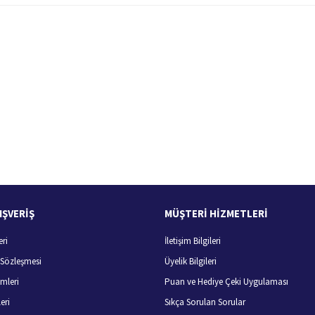
 yetersiz gördüğünüz noktaları öneri formunu kullanarak tarafımıza iletebilirsiniz.
Bu ürüne ilk yorumu siz yapın!
Yorum Yaz
100 Güvenli Alışveriş
Ücretsiz Kargo
256 bit SSL sertifikası
400 TL ve üzeri alışverişlerini
IŞVERİŞ
MÜŞTERİ HİZMETLERİ
eri
İletişim Bilgileri
Gönder
ş Sözleşmesi
Üyelik Bilgileri
mleri
Puan ve Hediye Çeki Uygulaması
eri
Sıkça Sorulan Sorular