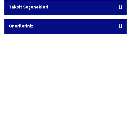
Taksit Seçenekleri
Önerileriniz
Hızlı Kargo Hizmeti
%100 Güvenli Alışveriş
Türkiye'nin her yerine hızlı kargo
256 bit SSL sertifikası
Ücretsiz Kargo
İade İşlemi