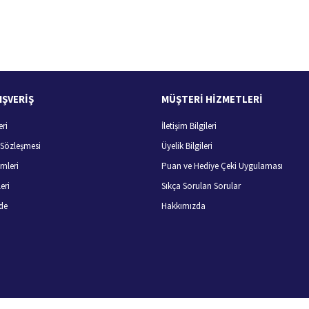
100 Güvenli Alışveriş
Ücretsiz Kargo
256 bit SSL sertifikası
400 TL ve üzeri alışverişlerini
IŞVERİŞ
MÜŞTERİ HİZMETLERİ
eri
İletişim Bilgileri
Gönder
ş Sözleşmesi
Üyelik Bilgileri
mleri
Puan ve Hediye Çeki Uygulaması
eri
Sıkça Sorulan Sorular
de
Hakkımızda