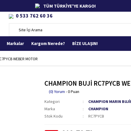
TÜM TÜRKİYE'YE KARGO!
0 533 762 60 36
Markalar
Kargom Nerede?
BİZE ULAŞIN!
RC7PYCB WEBER MOTOR
CHAMPION BUJİ RC7PYCB W
(0) Yorum
- 0 Puan
Kategori
CHAMPION MARIN BUJİ
Marka
CHAMPION
Stok Kodu
RC7PYCB