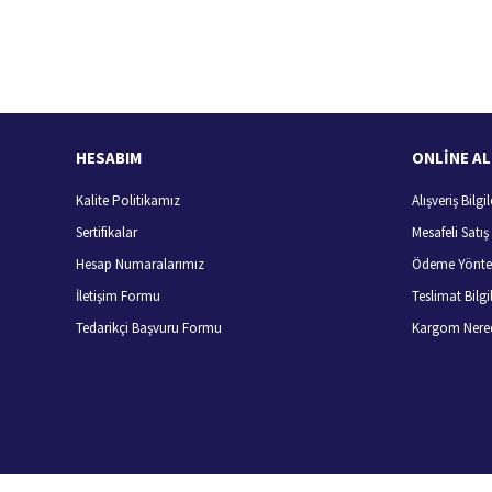
Ürün bilgilerinde hatalar bulunuyor.
Hızlı Kargo Hizmeti
%
Ürün fiyatı diğer sitelerden daha pahalı.
Türkiye'nin her yerine hızlı kargo
Bu ürüne benzer farklı alternatifler olmalı.
HESABIM
ONLİNE AL
Kalite Politikamız
Alışveriş Bilgil
Sertifikalar
Mesafeli Satı
Hesap Numaralarımız
Ödeme Yönte
İletişim Formu
Teslimat Bilgil
Tedarikçi Başvuru Formu
Kargom Nere