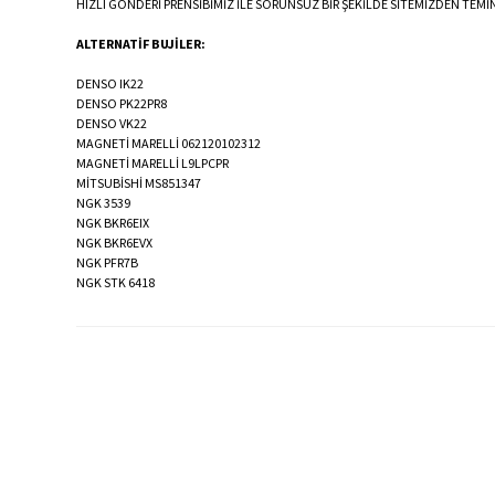
HIZLI GÖNDERİ PRENSİBİMİZ İLE SORUNSUZ BİR ŞEKİLDE SİTEMİZDEN TEMİN
ALTERNATİF BUJİLER:
DENSO IK22
DENSO PK22PR8
DENSO VK22
MAGNETİ MARELLİ 062120102312
MAGNETİ MARELLİ L9LPCPR
MİTSUBİSHİ MS851347
NGK 3539
NGK BKR6EIX
NGK BKR6EVX
NGK PFR7B
NGK STK 6418
Bu ürünün fiyat bilgisi, resim, ürün açıklamalarında ve diğer konularda
Görüş ve önerileriniz için teşekkür ederiz.
Ürün resmi kalitesiz, bozuk veya görüntülenemiyor.
Ürün açıklamasında eksik bilgiler bulunuyor.