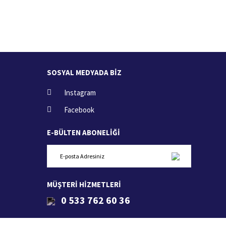
İade İşlemi
zde
15 Gün içerisinde iade talebi
SOSYAL MEDYADA BİZ
Instagram
Facebook
E-BÜLTEN ABONELİĞİ
MÜŞTERİ HİZMETLERİ
0 533 762 60 36