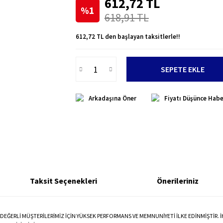
612,72 TL
%1
618,91 TL
612,72 TL den başlayan taksitlerle!!
SEPETE EKLE
Arkadaşına Öner
Fiyatı Düşünce Habe
Taksit Seçenekleri
Önerileriniz
EĞERLİ MÜŞTERİLERİMİZ İÇİN YÜKSEK PERFORMANS VE MEMNUNİYETİ İLKE EDİNMİŞTİR. 