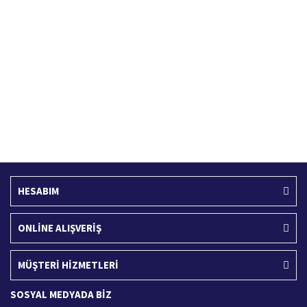
Hızlı Kargo Hizmeti
%100 Güvenli Alışveriş
Türkiye'nin her yerine hızlı kargo
256 bit SSL sertifikası
Ücretsiz Kargo
İade İşlemi
400 TL ve üzeri alışverişlerinizde
15 Gün içerisinde iade talebi
HESABIM
ONLİNE ALIŞVERİŞ
MÜŞTERİ HİZMETLERİ
SOSYAL MEDYADA BİZ