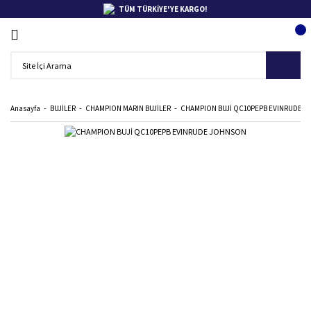
TÜM TÜRKİYE'YE KARGO!
Anasayfa
BUJİLER
CHAMPION MARIN BUJİLER
CHAMPION BUJİ QC10PEPB EVINRUDE 