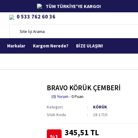
TÜM TÜRKİYE'YE KARGO!
0 533 762 60 36
Markalar
Kargom Nerede?
BİZE ULAŞIN!
BRAVO KÖRÜK ÇEMBERİ
(0) Yorum
- 0 Puan
Kategori
KÖRÜK
Stok Kodu
18-1710
345,51 TL
%1