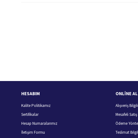
Bu ürünün fiyat bilgisi, resim, ürün açıklamalarında ve diğer konularda
Görüş ve önerileriniz için teşekkür ederiz.
Ürün resmi kalitesiz, bozuk veya görüntülenemiyor.
Ürün açıklamasında eksik bilgiler bulunuyor.
Ürün bilgilerinde hatalar bulunuyor.
Hızlı Kargo Hizmeti
%
Ürün fiyatı diğer sitelerden daha pahalı.
Türkiye'nin her yerine hızlı kargo
Bu ürüne benzer farklı alternatifler olmalı.
HESABIM
ONLİNE AL
Kalite Politikamız
Alışveriş Bilgil
Sertifikalar
Mesafeli Satı
Hesap Numaralarımız
Ödeme Yönte
İletişim Formu
Teslimat Bilgil