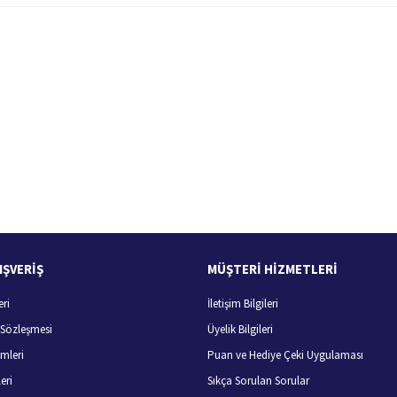
 yetersiz gördüğünüz noktaları öneri formunu kullanarak tarafımıza iletebilirsiniz.
Bu ürüne ilk yorumu siz yapın!
Yorum Yaz
100 Güvenli Alışveriş
Ücretsiz Kargo
256 bit SSL sertifikası
400 TL ve üzeri alışverişlerini
IŞVERİŞ
MÜŞTERİ HİZMETLERİ
eri
İletişim Bilgileri
Gönder
ş Sözleşmesi
Üyelik Bilgileri
mleri
Puan ve Hediye Çeki Uygulaması
eri
Sıkça Sorulan Sorular