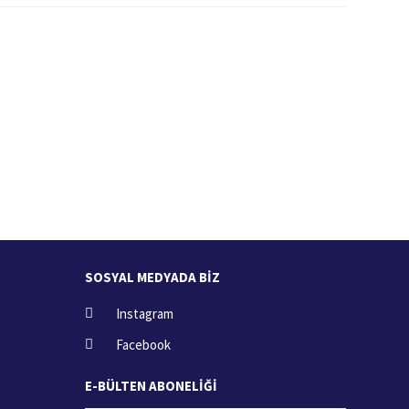
İade İşlemi
zde
15 Gün içerisinde iade talebi
SOSYAL MEDYADA BİZ
Instagram
Facebook
E-BÜLTEN ABONELİĞİ