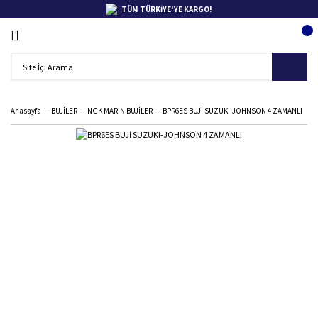
TÜM TÜRKİYE'YE KARGO!
Anasayfa
BUJİLER
NGK MARIN BUJİLER
BPR6ES BUJİ SUZUKI-JOHNSON 4 ZAMANLI