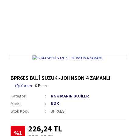
BPR6ES BUJİ SUZUKI-JOHNSON 4 ZAMANLI
(0) Yorum
- 0 Puan
Kategori
NGK MARIN BUJİLER
Marka
NGK
Stok Kodu
BPR6ES
226,24 TL
%1