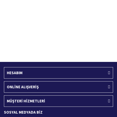
Hızlı Kargo Hizmeti
%100 Güvenli Alışveriş
Türkiye'nin her yerine hızlı kargo
256 bit SSL sertifikası
Ücretsiz Kargo
İade İşlemi
400 TL ve üzeri alışverişlerinizde
15 Gün içerisinde iade talebi
HESABIM
ONLİNE ALIŞVERİŞ
MÜŞTERİ HİZMETLERİ
SOSYAL MEDYADA BİZ