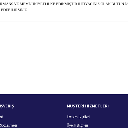
ORMANS VE MEMNUNİYETİ İLKE EDİNMİŞTİR.İHTİYACINIZ OLAN BÜTÜN NG
EDEBİLİRSİNİZ.
 yetersiz gördüğünüz noktaları öneri formunu kullanarak tarafımıza iletebilirsiniz.
Bu ürüne ilk yorumu siz yapın!
Yorum Yaz
100 Güvenli Alışveriş
Ücretsiz Kargo
256 bit SSL sertifikası
400 TL ve üzeri alışverişlerini
IŞVERİŞ
MÜŞTERİ HİZMETLERİ
eri
İletişim Bilgileri
Gönder
ş Sözleşmesi
Üyelik Bilgileri