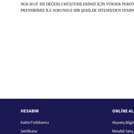
NGK BUJİ SİZ DEĞERLİ MÜŞTERİLERİMİZ İÇİN YÜKSEK PERF
PRENSİBİMİZ İLE SORUNSUZ BİR ŞEKİLDE SİTEMİZDEN TEMİN 
Bu ürünün fiyat bilgisi, resim, ürün açıklamalarında ve diğer konularda
Görüş ve önerileriniz için teşekkür ederiz.
Ürün resmi kalitesiz, bozuk veya görüntülenemiyor.
Ürün açıklamasında eksik bilgiler bulunuyor.
Ürün bilgilerinde hatalar bulunuyor.
Hızlı Kargo Hizmeti
%
Ürün fiyatı diğer sitelerden daha pahalı.
Türkiye'nin her yerine hızlı kargo
Bu ürüne benzer farklı alternatifler olmalı.
HESABIM
ONLİNE AL
Kalite Politikamız
Alışveriş Bilgil
Sertifikalar
Mesafeli Satı