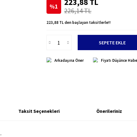
223,88 TL
%1
226,14 TL
223,88 TL den başlayan taksitlerle!!
SEPETE EKLE
Arkadaşına Öner
Fiyatı Düşünce Habe
Taksit Seçenekleri
Önerileriniz
.