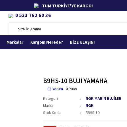
TÜM TÜRKİYE'YE KARGO!
0 533 762 60 36
Markalar
Kargom Nerede?
BİZE ULAŞIN!
B9HS-10 BUJİ YAMAHA
(0) Yorum
- 0 Puan
Kategori
NGK MARIN BUJİLER
Marka
NGK
Stok Kodu
B9HS-10