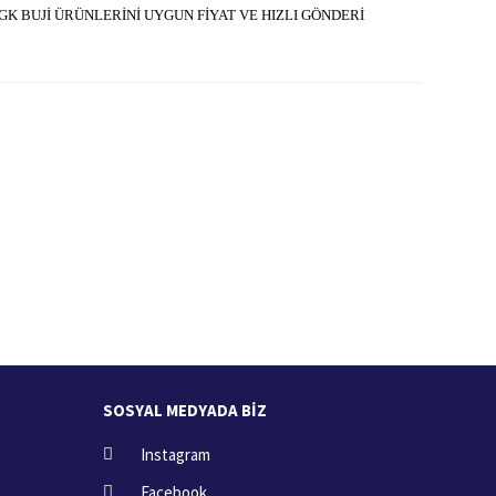
K BUJİ ÜRÜNLERİNİ UYGUN FİYAT VE HIZLI GÖNDERİ
İade İşlemi
zde
15 Gün içerisinde iade talebi
SOSYAL MEDYADA BİZ
Instagram
Facebook