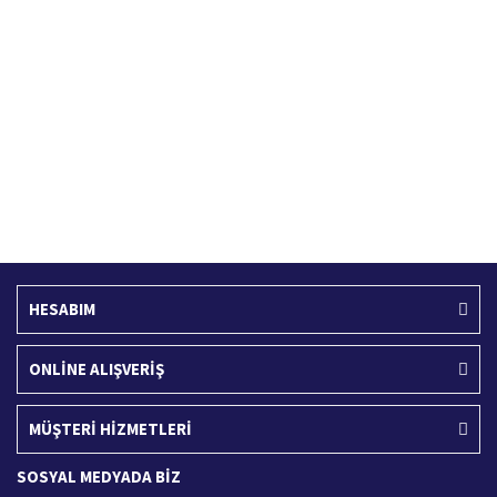
Hızlı Kargo Hizmeti
%100 Güvenli Alışveriş
Türkiye'nin her yerine hızlı kargo
256 bit SSL sertifikası
Ücretsiz Kargo
İade İşlemi
400 TL ve üzeri alışverişlerinizde
15 Gün içerisinde iade talebi
HESABIM
ONLİNE ALIŞVERİŞ
MÜŞTERİ HİZMETLERİ
SOSYAL MEDYADA BİZ