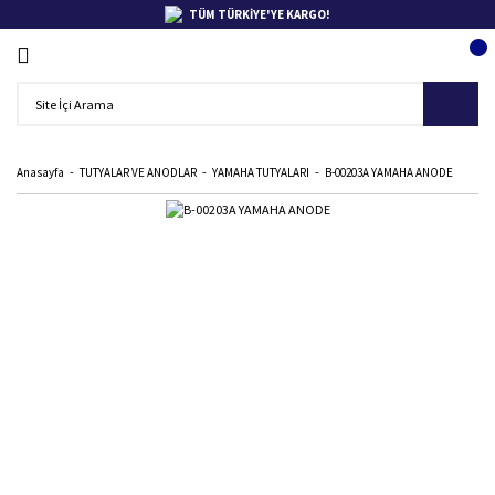
TÜM TÜRKİYE'YE KARGO!
Anasayfa
TUTYALAR VE ANODLAR
YAMAHA TUTYALARI
B-00203A YAMAHA ANODE