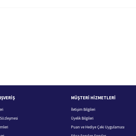
 yetersiz gördüğünüz noktaları öneri formunu kullanarak tarafımıza iletebilirsiniz.
Bu ürüne ilk yorumu siz yapın!
Yorum Yaz
100 Güvenli Alışveriş
Ücretsiz Kargo
256 bit SSL sertifikası
400 TL ve üzeri alışverişlerini
IŞVERİŞ
MÜŞTERİ HİZMETLERİ
eri
İletişim Bilgileri
Gönder
ş Sözleşmesi
Üyelik Bilgileri
mleri
Puan ve Hediye Çeki Uygulaması
eri
Sıkça Sorulan Sorular