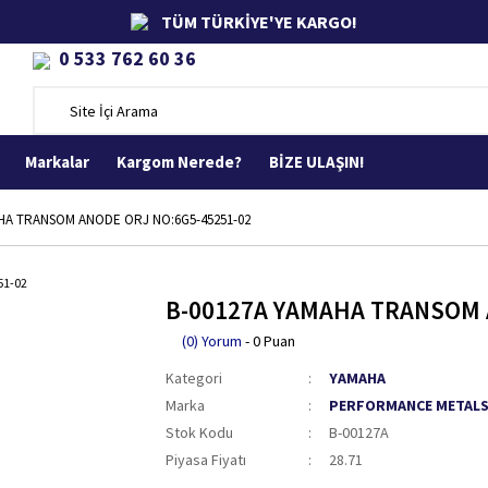
TÜM TÜRKİYE'YE KARGO!
0 533 762 60 36
Markalar
Kargom Nerede?
BİZE ULAŞIN!
HA TRANSOM ANODE ORJ NO:6G5-45251-02
B-00127A YAMAHA TRANSOM 
(0) Yorum
- 0 Puan
Kategori
YAMAHA
Marka
PERFORMANCE METAL
Stok Kodu
B-00127A
Piyasa Fiyatı
28.71