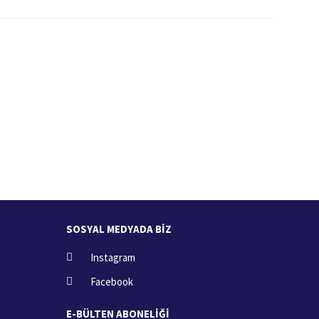
İade İşlemi
zde
15 Gün içerisinde iade talebi
SOSYAL MEDYADA BİZ
Instagram
Facebook
E-BÜLTEN ABONELİĞİ