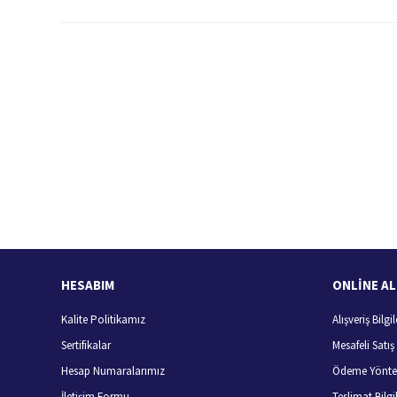
Bu ürünün fiyat bilgisi, resim, ürün açıklamalarında ve diğer konularda
Görüş ve önerileriniz için teşekkür ederiz.
Ürün resmi kalitesiz, bozuk veya görüntülenemiyor.
Ürün açıklamasında eksik bilgiler bulunuyor.
Ürün bilgilerinde hatalar bulunuyor.
Hızlı Kargo Hizmeti
%
Ürün fiyatı diğer sitelerden daha pahalı.
Türkiye'nin her yerine hızlı kargo
Bu ürüne benzer farklı alternatifler olmalı.
HESABIM
ONLİNE AL
Kalite Politikamız
Alışveriş Bilgil
Sertifikalar
Mesafeli Satı
Hesap Numaralarımız
Ödeme Yönte
İletişim Formu
Teslimat Bilgil