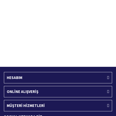
Hızlı Kargo Hizmeti
%100 Güvenli Alışveriş
Türkiye'nin her yerine hızlı kargo
256 bit SSL sertifikası
Ücretsiz Kargo
İade İşlemi
400 TL ve üzeri alışverişlerinizde
15 Gün içerisinde iade talebi
HESABIM
ONLİNE ALIŞVERİŞ
MÜŞTERİ HİZMETLERİ