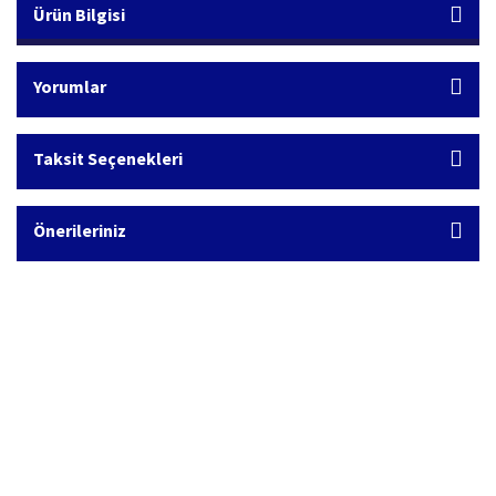
Ürün Bilgisi
Yorumlar
Taksit Seçenekleri
Önerileriniz
Hızlı Kargo Hizmeti
%100 Güvenli Alışveriş
Türkiye'nin her yerine hızlı kargo
256 bit SSL sertifikası