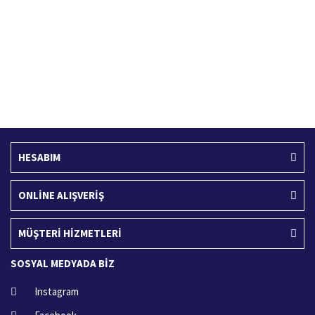
Ücretsiz Kargo
İade İşlemi
400 TL ve üzeri alışverişlerinizde
15 Gün içerisinde iade talebi
HESABIM
ONLİNE ALIŞVERİŞ
MÜŞTERİ HİZMETLERİ
SOSYAL MEDYADA BİZ
Instagram