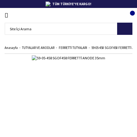
TÜM TÜRKİYE'YE KARGO!
Anasayfa
TUTYALAR VE ANODLAR
FERRETTİ TUTYALARI
59-05-458 SGOF458 FERRETTİ 