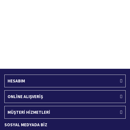
Hızlı Kargo Hizmeti
%100 Güvenli Alışveriş
Türkiye'nin her yerine hızlı kargo
256 bit SSL sertifikası
Ücretsiz Kargo
İade İşlemi
400 TL ve üzeri alışverişlerinizde
15 Gün içerisinde iade talebi
HESABIM
ONLİNE ALIŞVERİŞ
MÜŞTERİ HİZMETLERİ
SOSYAL MEDYADA BİZ