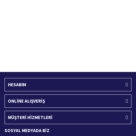
Hızlı Kargo Hizmeti
%100 Güvenli Alışveriş
Türkiye'nin her yerine hızlı kargo
256 bit SSL sertifikası
Ücretsiz Kargo
İade İşlemi
400 TL ve üzeri alışverişlerinizde
15 Gün içerisinde iade talebi
HESABIM
ONLİNE ALIŞVERİŞ
MÜŞTERİ HİZMETLERİ
SOSYAL MEDYADA BİZ