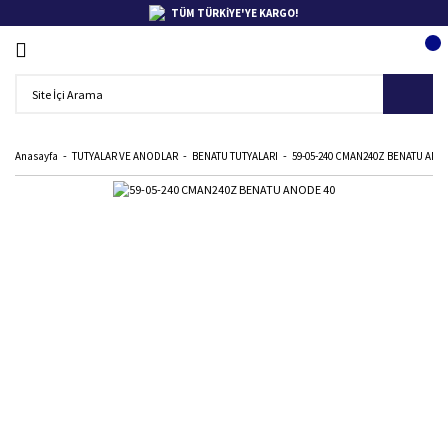
TÜM TÜRKİYE'YE KARGO!
Anasayfa
TUTYALAR VE ANODLAR
BENATU TUTYALARI
59-05-240 CMAN240Z BENATU ANO