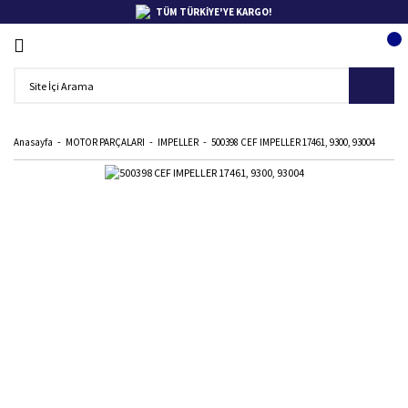
TÜM TÜRKİYE'YE KARGO!
Anasayfa
MOTOR PARÇALARI
IMPELLER
500398 CEF IMPELLER 17461, 9300, 93004