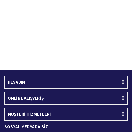
Hızlı Kargo Hizmeti
%100 Güvenli Alışveriş
Türkiye'nin her yerine hızlı kargo
256 bit SSL sertifikası
Ücretsiz Kargo
İade İşlemi
400 TL ve üzeri alışverişlerinizde
15 Gün içerisinde iade talebi
HESABIM
ONLİNE ALIŞVERİŞ
MÜŞTERİ HİZMETLERİ
SOSYAL MEDYADA BİZ