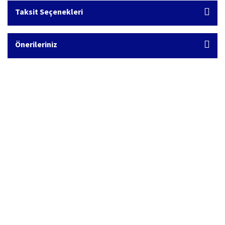
Taksit Seçenekleri
Önerileriniz
Hızlı Kargo Hizmeti
%100 Güvenli Alışveriş
Türkiye'nin her yerine hızlı kargo
256 bit SSL sertifikası
Ücretsiz Kargo
İade İşlemi