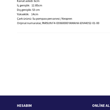
Kanat adedi: 6cm
İç genişlik: 12.85cm
Dış genişlik: 53 cm
Yükseklik: 14cm
Çark ürünü: Su pompası pervanesi / Neopren
Orijinal numaralar, PARSUN F4-03060000 YAMAHA 63V44352-01-00
Bu ürünün fiyat bilgisi, resim, ürün açıklamalarında ve diğer konularda
Görüş ve önerileriniz için teşekkür ederiz.
Ürün resmi kalitesiz, bozuk veya görüntülenemiyor.
Ürün açıklamasında eksik bilgiler bulunuyor.
Ürün bilgilerinde hatalar bulunuyor.
Hızlı Kargo Hizmeti
%
Ürün fiyatı diğer sitelerden daha pahalı.
Türkiye'nin her yerine hızlı kargo
Bu ürüne benzer farklı alternatifler olmalı.
HESABIM
ONLİNE AL