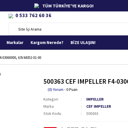
TÜM TÜRKİYE'YE KARGO!
0 533 762 60 36
Markalar
Kargom Nerede?
BİZE ULAŞIN!
-03060000, 63V44352-01-00
500363 CEF IMPELLER F4-030
(0) Yorum
- 0 Puan
Kategori
IMPELLER
Marka
CEF IMPELLER
Stok Kodu
500363