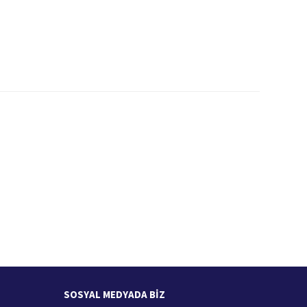
İade İşlemi
zde
15 Gün içerisinde iade talebi
SOSYAL MEDYADA BİZ