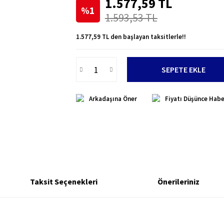
1.577,59 TL
%1
1.593,53 TL
1.577,59 TL den başlayan taksitlerle!!
SEPETE EKLE
Arkadaşına Öner
Fiyatı Düşünce Habe
Taksit Seçenekleri
Önerileriniz