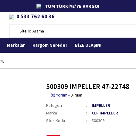
TÜM TÜRKİYE'YE KARGO!
0 533 762 60 36
Markalar
Kargom Nerede?
BİZE ULAŞIN!
748
500309 IMPELLER 47-22748
(0) Yorum
- 0 Puan
Kategori
IMPELLER
Marka
CEF IMPELLER
Stok Kodu
500309