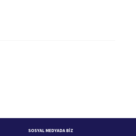
İade İşlemi
zde
15 Gün içerisinde iade talebi
SOSYAL MEDYADA BİZ