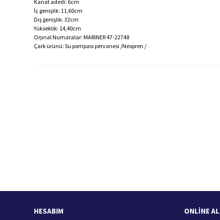
Kanat adedi: 6cm
İç genişlik: 11,60cm
Dış genişlik: 32cm
Yükseklik: 14,40cm
Orjınal Numaralar: MARINER 47-22748
Çark ürünü: Su pompası pervanesi /Neopren /
Bu ürünün fiyat bilgisi, resim, ürün açıklamalarında ve diğer konularda
Görüş ve önerileriniz için teşekkür ederiz.
Ürün resmi kalitesiz, bozuk veya görüntülenemiyor.
Ürün açıklamasında eksik bilgiler bulunuyor.
Ürün bilgilerinde hatalar bulunuyor.
Hızlı Kargo Hizmeti
%
Ürün fiyatı diğer sitelerden daha pahalı.
Türkiye'nin her yerine hızlı kargo
Bu ürüne benzer farklı alternatifler olmalı.
HESABIM
ONLİNE AL