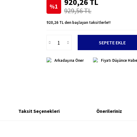
920,26 TL
%1
929,56 TL
920,26 TL den başlayan taksitlerle!!
SEPETE EKLE
Arkadaşına Öner
Fiyatı Düşünce Habe
Taksit Seçenekleri
Önerileriniz