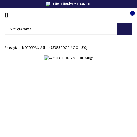
TÜM TÜRKİYE'YE KARGO!
Anasayfa
MOTOR YAĞLARI
4759833 FOGGING OIL 340gr