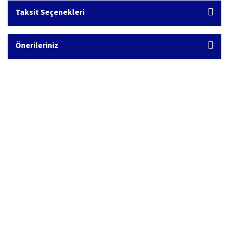
Taksit Seçenekleri
Önerileriniz
Hızlı Kargo Hizmeti
%100 Güvenli Alışveriş
Türkiye'nin her yerine hızlı kargo
256 bit SSL sertifikası
Ücretsiz Kargo
İade İşlemi