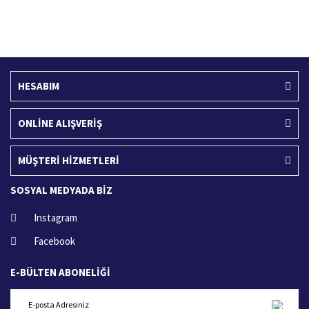
Ücretsiz Kargo
İade İşlemi
400 TL ve üzeri alışverişlerinizde
15 Gün içerisinde iade talebi
HESABIM
ONLİNE ALIŞVERİŞ
MÜŞTERİ HİZMETLERİ
SOSYAL MEDYADA BİZ
Instagram
Facebook
E-BÜLTEN ABONELİĞİ