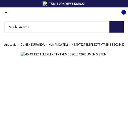
TÜM TÜRKİYE'YE KARGO!
Anasayfa
DÜMEN KUMANDA
KUMANDA TELİ
45.49.T22 TELEFLEX TFXTREME SSC13420 