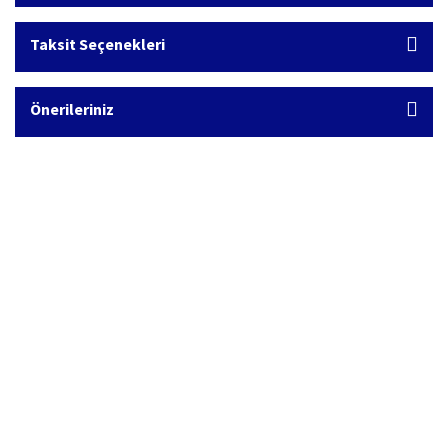
Taksit Seçenekleri
Önerileriniz
Hızlı Kargo Hizmeti
%100 Güvenli Alışveriş
Türkiye'nin her yerine hızlı kargo
256 bit SSL sertifikası