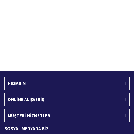
Hızlı Kargo Hizmeti
%100 Güvenli Alışveriş
Türkiye'nin her yerine hızlı kargo
256 bit SSL sertifikası
Ücretsiz Kargo
İade İşlemi
400 TL ve üzeri alışverişlerinizde
15 Gün içerisinde iade talebi
HESABIM
ONLİNE ALIŞVERİŞ
MÜŞTERİ HİZMETLERİ
SOSYAL MEDYADA BİZ