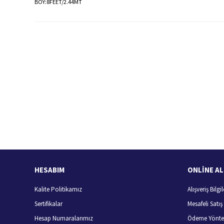
BOY:8FEET/2.44MT
Bu ürünün fiyat bilgisi, resim, ürün açıklamalarında ve diğer konularda
Görüş ve önerileriniz için teşekkür ederiz.
Ürün resmi kalitesiz, bozuk veya görüntülenemiyor.
Ürün açıklamasında eksik bilgiler bulunuyor.
Ürün bilgilerinde hatalar bulunuyor.
Hızlı Kargo Hizmeti
%
Ürün fiyatı diğer sitelerden daha pahalı.
Türkiye'nin her yerine hızlı kargo
Bu ürüne benzer farklı alternatifler olmalı.
HESABIM
ONLİNE AL
Kalite Politikamız
Alışveriş Bilgil
Sertifikalar
Mesafeli Satı
Hesap Numaralarımız
Ödeme Yönte