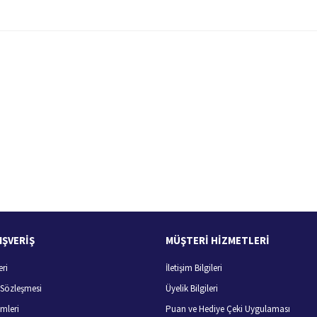
 yetersiz gördüğünüz noktaları öneri formunu kullanarak tarafımıza iletebilirsiniz.
Bu ürüne ilk yorumu siz yapın!
Yorum Yaz
100 Güvenli Alışveriş
Ücretsiz Kargo
256 bit SSL sertifikası
400 TL ve üzeri alışverişlerini
IŞVERİŞ
MÜŞTERİ HİZMETLERİ
eri
İletişim Bilgileri
Gönder
ş Sözleşmesi
Üyelik Bilgileri
mleri
Puan ve Hediye Çeki Uygulaması