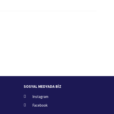
İade İşlemi
zde
15 Gün içerisinde iade talebi
SOSYAL MEDYADA BİZ
Instagram
Facebook