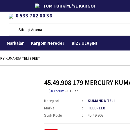
TÜM TÜRKİYE'YE KARGO!
0 533 762 60 36
Markalar
Kargom Nerede?
BİZE ULAŞIN!
URY KUMANDA TELİ 8 FEET
45.49.908 179 MERCURY KUMA
(0) Yorum
- 0 Puan
Kategori
KUMANDA TELİ
Marka
TELEFLEX
Stok Kodu
45.49.908