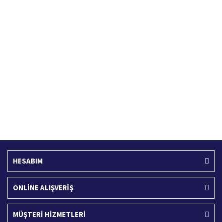
Hızlı Kargo Hizmeti
%100 Güvenli Alışveriş
Türkiye'nin her yerine hızlı kargo
256 bit SSL sertifikası
Ücretsiz Kargo
İade İşlemi
400 TL ve üzeri alışverişlerinizde
15 Gün içerisinde iade talebi
HESABIM
ONLİNE ALIŞVERİŞ
MÜŞTERİ HİZMETLERİ