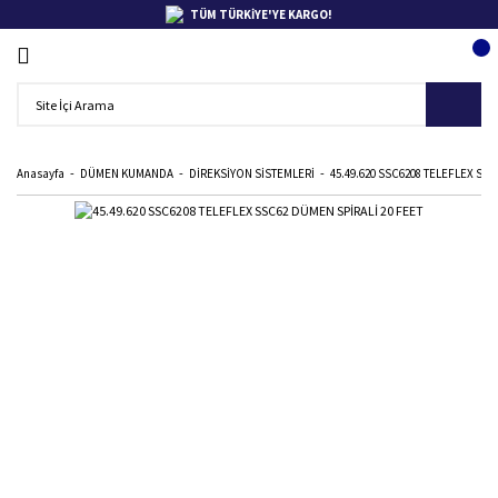
TÜM TÜRKİYE'YE KARGO!
Anasayfa
DÜMEN KUMANDA
DİREKSİYON SİSTEMLERİ
45.49.620 SSC6208 TELEFLEX SSC