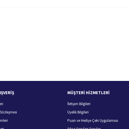
 yetersiz gördüğünüz noktaları öneri formunu kullanarak tarafımıza iletebilirsiniz.
Bu ürüne ilk yorumu siz yapın!
Yorum Yaz
100 Güvenli Alışveriş
Ücretsiz Kargo
256 bit SSL sertifikası
400 TL ve üzeri alışverişlerini
IŞVERİŞ
MÜŞTERİ HİZMETLERİ
eri
İletişim Bilgileri
Gönder
ş Sözleşmesi
Üyelik Bilgileri
mleri
Puan ve Hediye Çeki Uygulaması
eri
Sıkça Sorulan Sorular