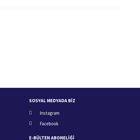
İade İşlemi
zde
15 Gün içerisinde iade talebi
SOSYAL MEDYADA BİZ
Instagram
Facebook
E-BÜLTEN ABONELİĞİ