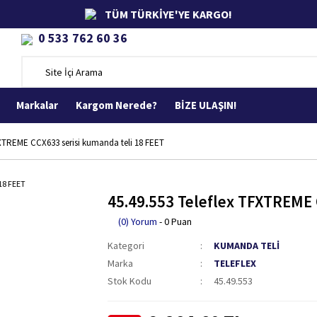
TÜM TÜRKİYE'YE KARGO!
0 533 762 60 36
Markalar
Kargom Nerede?
BİZE ULAŞIN!
FXTREME CCX633 serisi kumanda teli 18 FEET
45.49.553 Teleflex TFXTREME 
(0) Yorum
- 0 Puan
Kategori
KUMANDA TELİ
Marka
TELEFLEX
Stok Kodu
45.49.553