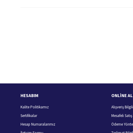
Bu ürünün fiyat bilgisi, resim, ürün açıklamalarında ve diğer konularda
Görüş ve önerileriniz için teşekkür ederiz.
Ürün resmi kalitesiz, bozuk veya görüntülenemiyor.
Ürün açıklamasında eksik bilgiler bulunuyor.
Ürün bilgilerinde hatalar bulunuyor.
Hızlı Kargo Hizmeti
%
Ürün fiyatı diğer sitelerden daha pahalı.
Türkiye'nin her yerine hızlı kargo
Bu ürüne benzer farklı alternatifler olmalı.
HESABIM
ONLİNE AL
Kalite Politikamız
Alışveriş Bilgil
Sertifikalar
Mesafeli Satı
Hesap Numaralarımız
Ödeme Yönte
İletişim Formu
Teslimat Bilgil